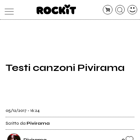
MAGAZINE
DATABASE
ARTICOLI
CONCERTI
ARTISTI
SHOP
Testi canzoni Pivirama
RADIO
05/12/2017 - 16:24
Scritto da
Pivirama
9
Pivirama