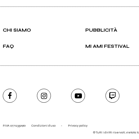
Ancora nessun utente amministra questa pagina, puoi farlo tu.
CHI SIAMO
PUBBLICITÀ
Richiedi la gestione
FAQ
MI AMI FESTIVAL
P.IVA 07712350961
Condizioni d'uso
-
Privacy policy
© Tutti i diritti riservati, vietata