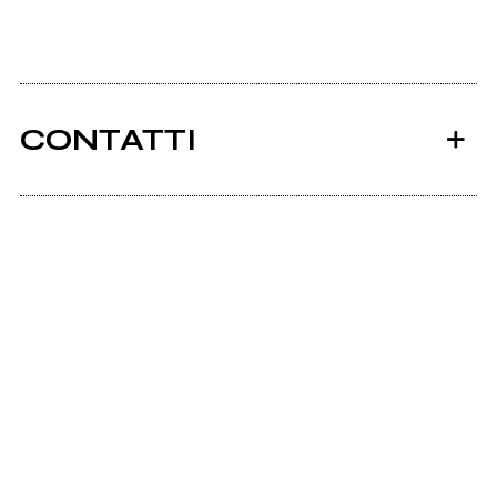
CONTATTI
Ancora nessun utente amministra questa pagina,
puoi farlo tu.
Richiedi la gestione