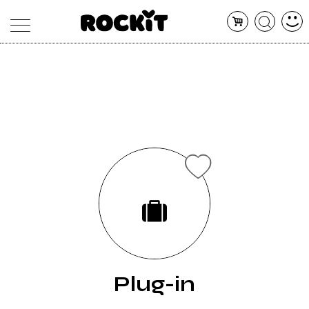
MAGAZINE
DATABASE
ARTICOLI
CONCERTI
ARTISTI
SHOP
RADIO
Plug-in