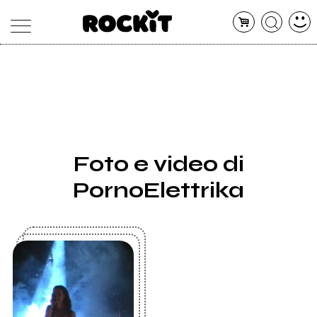
MAGAZINE
DATABASE
ARTICOLI
CONCERTI
ARTISTI
SHOP
Foto e video di
RADIO
PornoElettrika