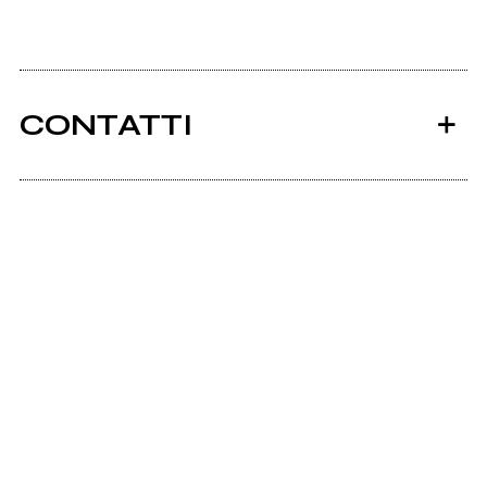
CONTATTI
Ancora nessun utente amministra questa pagina,
puoi farlo tu.
Richiedi la gestione