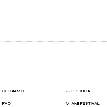
Ancora nessun utente amministra questa pagina, puoi farlo tu.
Richiedi la gestione
CHI SIAMO
PUBBLICITÀ
FAQ
MI AMI FESTIVAL