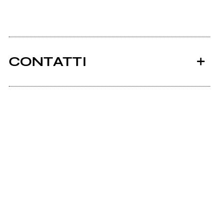
CONTATTI
Ancora nessun utente amministra questa pagina,
puoi farlo tu.
Richiedi la gestione