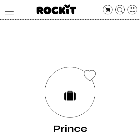
MAGAZINE
DATABASE
ARTICOLI
CONCERTI
ARTISTI
SHOP
RADIO
Prince