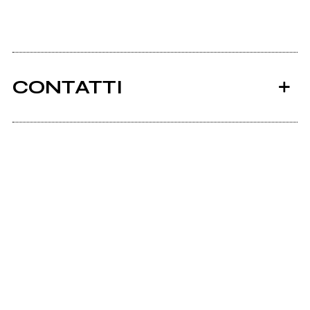
CONTATTI
Ancora nessun utente amministra questa pagina,
puoi farlo tu.
Richiedi la gestione