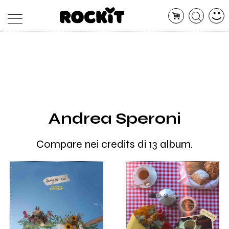
MAGAZINE
DATABASE
ARTICOLI
CONCERTI
ARTISTI
SHOP
Andrea Speroni
RADIO
Compare nei credits di 13 album.