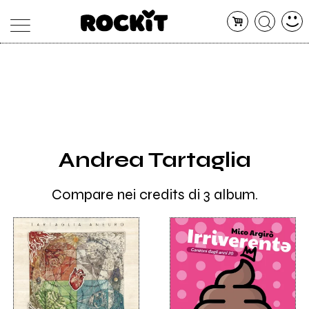
MAGAZINE
DATABASE
ARTICOLI
CONCERTI
ARTISTI
SHOP
Andrea Tartaglia
RADIO
Compare nei credits di 3 album.