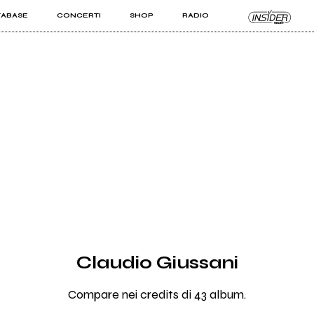
TABASE
CONCERTI
SHOP
RADIO
KIT PRO
ISTI
VIZI
Claudio Giussani
Compare nei credits di 43 album.