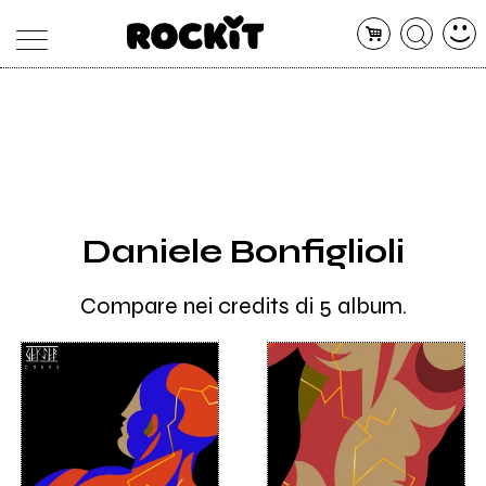
MAGAZINE
DATABASE
ARTICOLI
CONCERTI
ARTISTI
SHOP
Daniele Bonfiglioli
RADIO
Compare nei credits di 5 album.