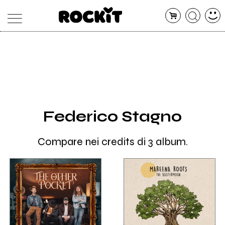
MAGAZINE
DATABASE
ARTICOLI
CONCERTI
ARTISTI
SHOP
Federico Stagno
RADIO
Compare nei credits di 3 album.