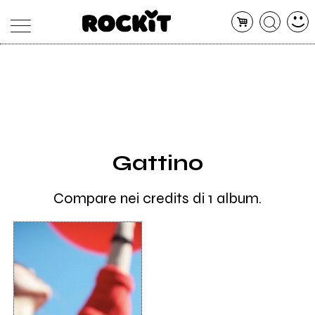
MAGAZINE
DATABASE
ARTICOLI
CONCERTI
ARTISTI
SHOP
Gattino
RADIO
Compare nei credits di 1 album.