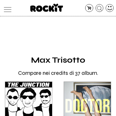
MAGAZINE
DATABASE
ARTICOLI
CONCERTI
ARTISTI
SHOP
Max Trisotto
RADIO
Compare nei credits di 37 album.