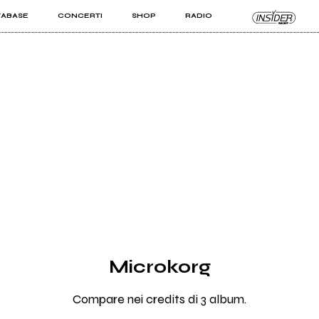
TABASE
CONCERTI
SHOP
RADIO
KIT PRO
ISTI
VIZI
Microkorg
Compare nei credits di 3 album.