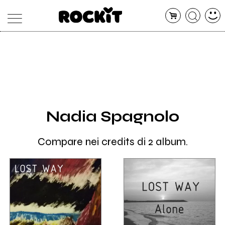
MAGAZINE
DATABASE
ARTICOLI
CONCERTI
ARTISTI
SHOP
Nadia Spagnolo
RADIO
Compare nei credits di 2 album.