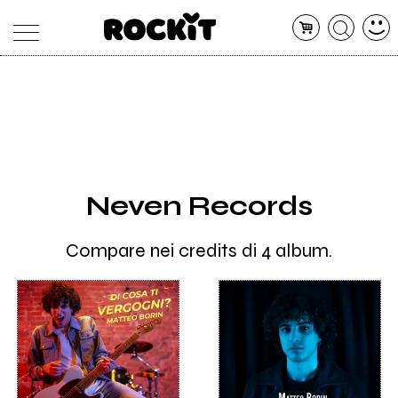
MAGAZINE
DATABASE
ARTICOLI
CONCERTI
ARTISTI
SHOP
Neven Records
RADIO
Compare nei credits di 4 album.