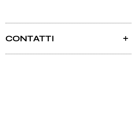
CONTATTI
Ancora nessun utente amministra questa pagina,
puoi farlo tu.
Richiedi la gestione