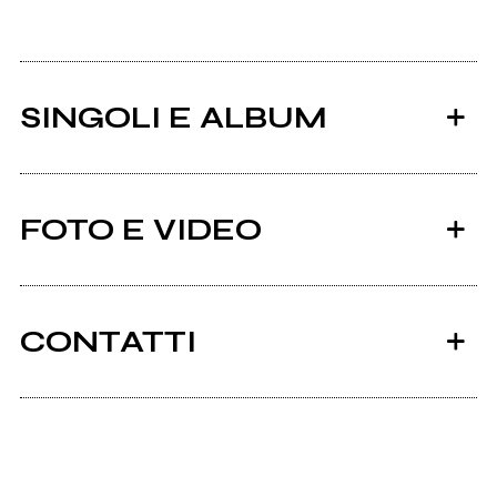
SINGOLI E ALBUM
FOTO E VIDEO
CONTATTI
2023
2023
Instagram
Chi diavolo è Puritano?!
Rock 'n Roll feat. Brusco