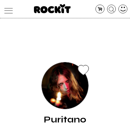
MAGAZINE
DATABASE
ARTICOLI
CONCERTI
ARTISTI
SHOP
RADIO
Puritano