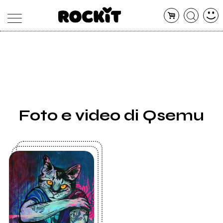
MAGAZINE
DATABASE
ARTICOLI
CONCERTI
ARTISTI
SHOP
Foto e video di Qsemu
RADIO