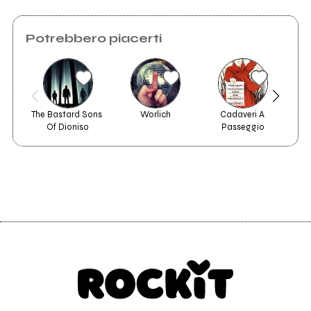
Potrebbero piacerti
Invia messaggio
The Bastard Sons 
Worlich
Cadaveri A 
Thou
Of Dioniso
Passeggio