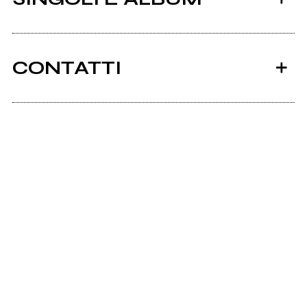
CONTATTI
Myspace.com
Myspace.com
2010
2010
EP_2010
Quid?
Itunes.apple.com
Itunes.apple.com
Scrivi all'utente che amministra la pagina.