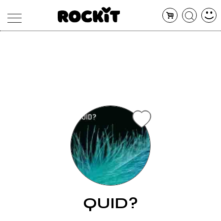
MAGAZINE
DATABASE
ARTICOLI
CONCERTI
ARTISTI
SHOP
RADIO
QUID?