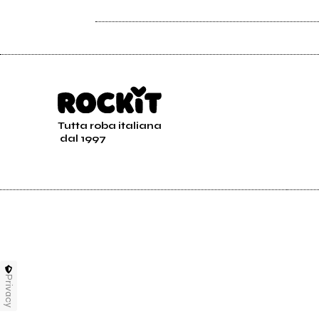
Raduni.org
Tutta roba italiana
dal 1997
Mi Ami 2009 Interviste
Mi A
Privacy