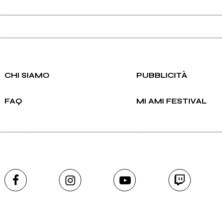
Scrivi all'utente che amministra la pagina.
CHI SIAMO
PUBBLICITÀ
FAQ
MI AMI FESTIVAL
Invia messaggio
mi 2009 Gente
Mi Ami 2009 Bands