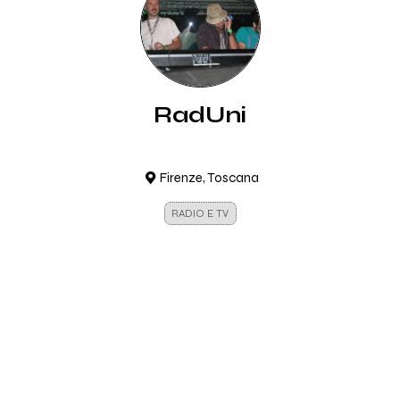
RadUni
Firenze, Toscana
RADIO E TV