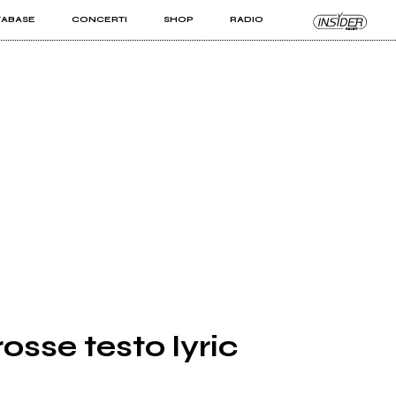
TABASE
CONCERTI
SHOP
RADIO
KIT PRO
ISTI
VIZI
osse testo lyric