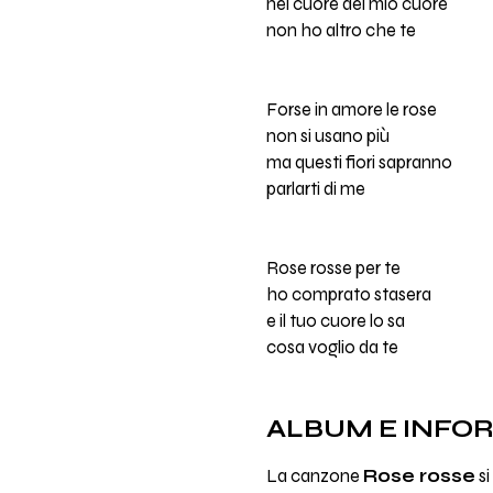
nel cuore del mio cuore
non ho altro che te
Forse in amore le rose
non si usano più
ma questi fiori sapranno
parlarti di me
Rose rosse per te
ho comprato stasera
e il tuo cuore lo sa
cosa voglio da te
ALBUM E INFO
La canzone
Rose rosse
si