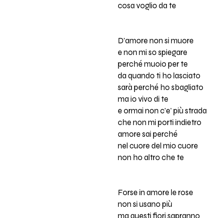
cosa voglio da te
D'amore non si muore
e non mi so spiegare
perché muoio per te
da quando ti ho lasciato
sarà perché ho sbagliato
ma io vivo di te
e ormai non c'e' più strada
che non mi porti indietro
amore sai perché
nel cuore del mio cuore
non ho altro che te
Forse in amore le rose
non si usano più
ma questi fiori sapranno