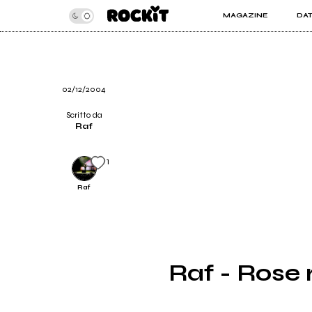
MAGAZINE
DA
INSIDER
ROC
ARTICOLI
ART
RECENSIONI
SER
VIDEO
02/12/2004
Scritto da
Raf
1
Raf
Raf - Rose r