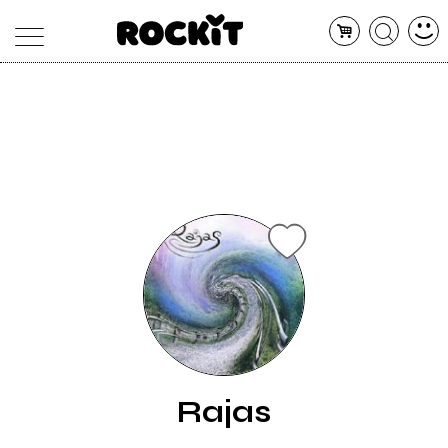
MAGAZINE
DATABASE
ARTICOLI
CONCERTI
ARTISTI
SHOP
RADIO
Rajas