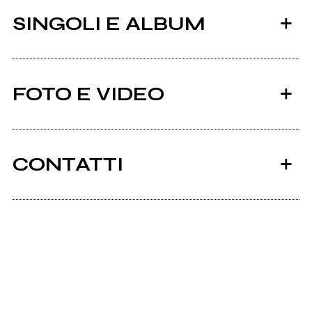
SINGOLI E ALBUM
FOTO E VIDEO
CONTATTI
2005
Rajas.it
Rajas
mio album
Scrivi all'utente che amministra la pagina.