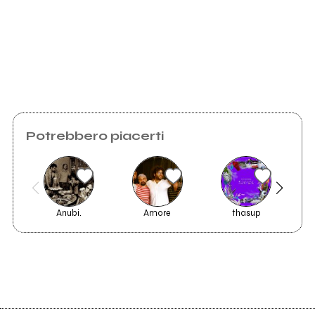
Invia messaggio
Potrebbero piacerti
Anubi.
Amore
thasup
The