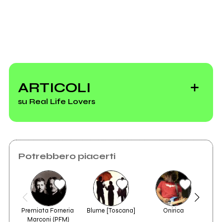
ARTICOLI
su Real Life Lovers
Potrebbero piacerti
Radio Rockit - Vai!
Apri! Aria! Ancora!
Premiata Forneria 
Blume [Toscana]
Onirica
Marconi (PFM)