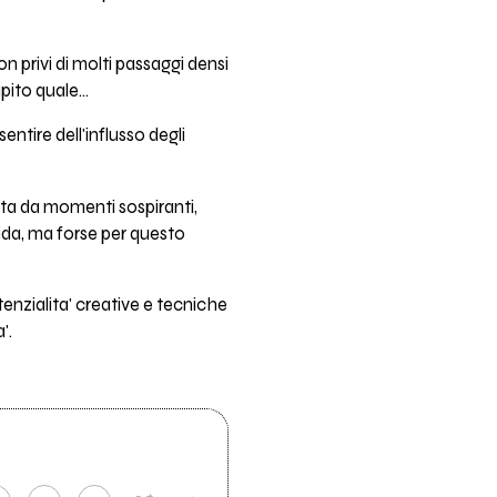
on privi di molti passaggi densi
pito quale...
ntire dell'influsso degli
lata da momenti sospiranti,
dida, ma forse per questo
tenzialita' creative e tecniche
'.