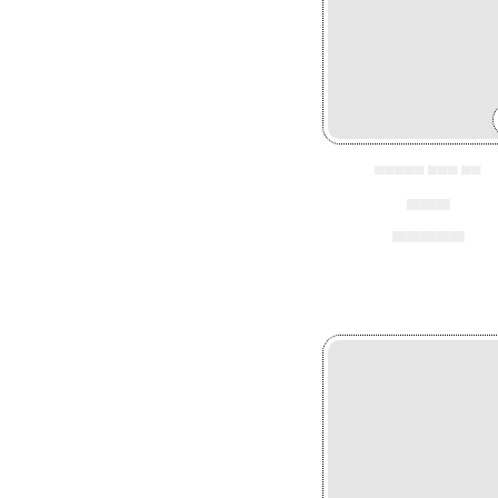
▄▄▄▄▄ ▄▄▄ ▄▄
▄▄▄
▄▄▄▄▄