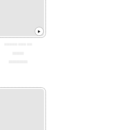
▄▄▄▄▄ ▄▄▄ ▄▄
▄▄▄
▄▄▄▄▄