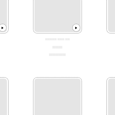
▄▄▄▄▄ ▄▄▄ ▄▄
▄▄▄
▄▄▄▄▄