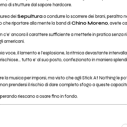
erno di strutture dal sapore hardcore.
aurea dei
Sepultura
a condurre lo scorrere dei brani, peraltro n
 che riportare alla mente la band di
Chino Moreno
, avete ca
e' ancora il carattere sufficiente a metterle in pratica senza rise
li americani.
ia voce, il lamento e l'esplosione, la ritmica devastante interval
rischiose... tutto e' al suo posto, confezionato in maniera splen
e la musica per imporsi, ma visto che agli Stick At Nothing le po
n prendersi il rischio di dare completo sfogo a queste capacita
perando riescano a osare fino in fondo.