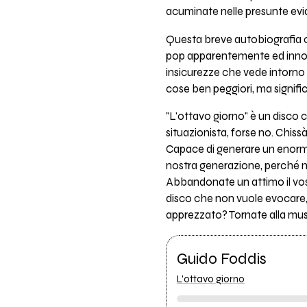
acuminate nelle presunte evid
Questa breve autobiografia c
pop apparentemente ed innocen
insicurezze che vede intorno a
cose ben peggiori, ma signifi
"L'ottavo giorno" è un disco 
situazionista, forse no. Chiss
Capace di generare un enorme 
nostra generazione, perché n
Abbandonate un attimo il vost
disco che non vuole evocare,
apprezzato? Tornate alla mus
Guido Foddis
L'ottavo giorno