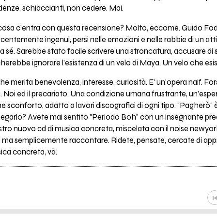
enze, schiaccianti, non cedere. Mai.
osa c'entra con questa recensione? Molto, eccome. Guido Foddi
temente ingenui, persi nelle emozioni e nelle rabbie di un attim
 sé. Sarebbe stato facile scrivere una stroncatura, accusare di su
cherebbe ignorare l'esistenza di un velo di Maya. Un velo che es
che merita benevolenza, interesse, curiosità. E' un'opera naif. F
à. Noi ed il precariato. Una condizione umana frustrante, un'esperie
sconforto, adatto a lavori discografici di ogni tipo. "Pagherò" è
egarlo? Avete mai sentito "Periodo Boh" con un insegnante prec
ro nuovo cd di musica concreta, miscelata con il noise newyorke
 ma semplicemente raccontare. Ridete, pensate, cercate di app
ica concreta, và.