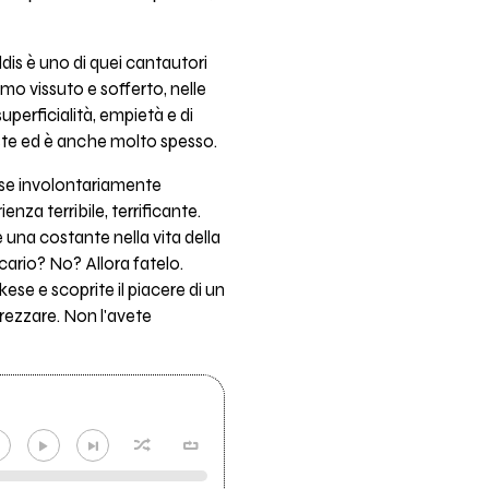
s è uno di quei cantautori
o vissuto e sofferto, nelle
perficialità, empietà e di
iste ed è anche molto spesso.
orse involontariamente
nza terribile, terrificante.
 una costante nella vita della
ario? No? Allora fatelo.
se e scoprite il piacere di un
rezzare. Non l'avete