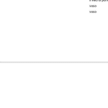
il velo di pa
vaso
vaso