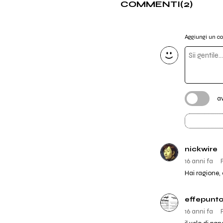
COMMENTI
(2)
Aggiungi un 
a
nickwire
16 anni fa
Hai ragione, 
effepunt
16 anni fa