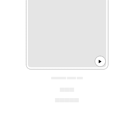
▄▄▄▄▄ ▄▄▄ ▄▄
▄▄▄
▄▄▄▄▄