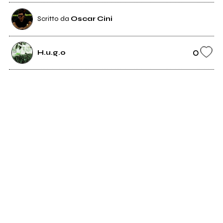
Scritto da
Oscar Cini
0
H.u.g.o