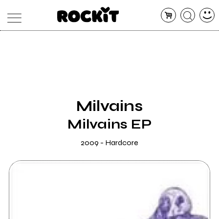
MAGAZINE
DATABASE
ARTICOLI
CONCERTI
ARTISTI
SHOP
Milvains
RADIO
Milvains EP
2009 - Hardcore