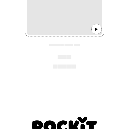
▄▄▄▄▄ ▄▄▄ ▄▄
▄▄▄
▄▄▄▄▄