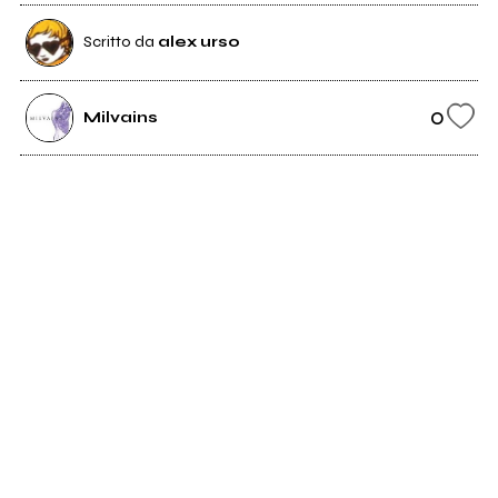
Scritto da
alex urso
0
Milvains