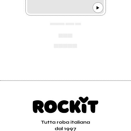
▄▄▄▄▄ ▄▄▄ ▄▄
▄▄▄
▄▄▄▄▄
Tutta roba italiana
dal 1997