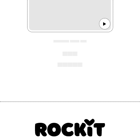
▄▄▄▄▄ ▄▄▄ ▄▄
▄▄▄
▄▄▄▄▄