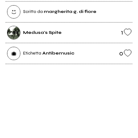
Scritto da
margherita g. di fiore
1
Medusa's Spite
0
Etichetta
Antibemusic