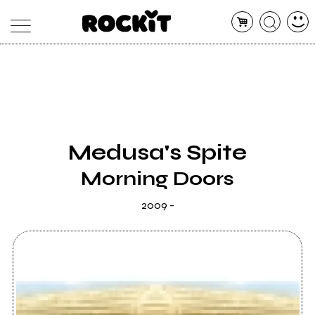
MAGAZINE
DATABASE
ARTICOLI
CONCERTI
ARTISTI
SHOP
Medusa's Spite
RADIO
Morning Doors
2009 -