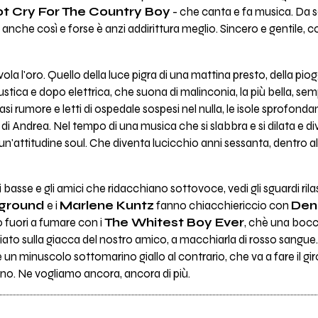
t Cry For The Country Boy
- che canta e fa musica. Da 
 anche così e forse è anzi addirittura meglio. Sincero e gentile,
la l'oro. Quello della luce pigra di una mattina presto, della piogg
ustica e dopo elettrica, che suona di malinconia, la più bella, sem
i rumore e letti di ospedale sospesi nel nulla, le isole sprofond
di Andrea. Nel tempo di una musica che si slabbra e si dilata e di
 un'attitudine soul. Che diventa lucicchio anni sessanta, dentro al
basse e gli amici che ridacchiano sottovoce, vedi gli sguardi rilass
rground
e i
Marlene Kuntz
fanno chiacchiericcio con
Den
 fuori a fumare con i
The Whitest Boy Ever
, chè una bocca
giato sulla giacca del nostro amico, a macchiarla di rosso sangue
 un minuscolo sottomarino giallo al contrario, che va a fare il g
lino. Ne vogliamo ancora, ancora di più.