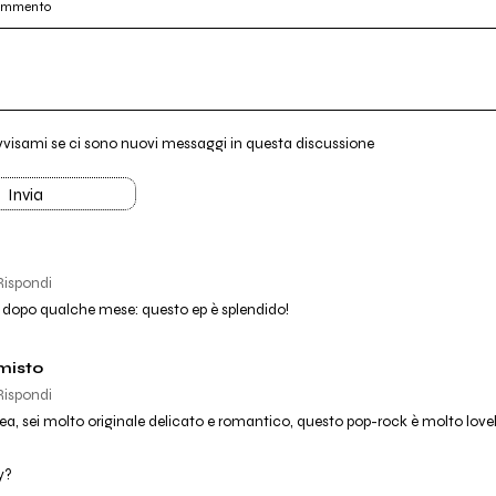
commento
vvisami se ci sono nuovi messaggi in questa discussione
Invia
Rispondi
a dopo qualche mese: questo ep è splendido!
misto
Rispondi
a, sei molto originale delicato e romantico, questo pop-rock è molto lovel
y?