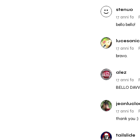
stenuo
17 anni fa
bello bello!
lucesoni
17 anni fa
bravo.
alez
17 anni fa
BELLO DAVV
jeanluclo
17 anni fa
thank you :)
tailslide