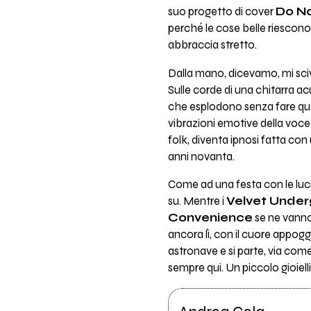
suo progetto di cover
Do No
perché le cose belle riescono
abbraccia stretto.
Dalla mano, dicevamo, mi scivo
Sulle corde di una chitarra ac
che esplodono senza fare quas
vibrazioni emotive della voce 
folk, diventa ipnosi fatta con
anni novanta.
Come ad una festa con le luci 
su. Mentre i
Velvet Unde
Convenience
se ne vanno
ancora lì, con il cuore appog
astronave e si parte, via come
sempre qui. Un piccolo gioiel