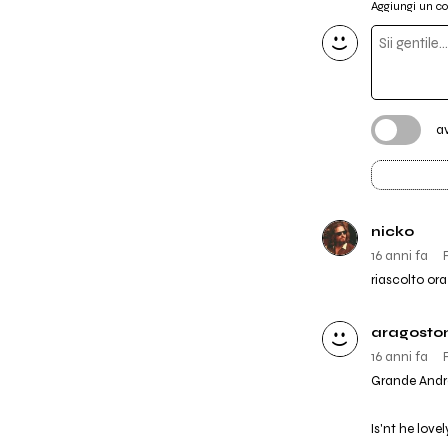
Aggiungi un 
a
nicko
16 anni fa
riascolto or
aragosto
16 anni fa
Grande Andre
Is'nt he lovel