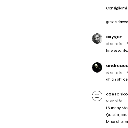
Consigliami d
grazie davver
oxygen
16 anni fa
Interessante
andreaco
16 anni fa
ah ah ah! cer
czeschko
16 anni fa
I Sunday Mor
Questo, poss
Mi sa che mi