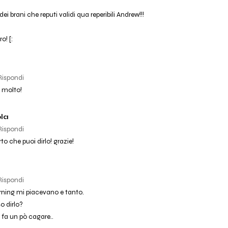
ei brani che reputi validi qua reperibili Andrew!!!
o! [:
Rispondi
, molto!
la
Rispondi
to che puoi dirlo! grazie!
Rispondi
ning mi piacevano e tanto.
o dirlo?
 fa un pò cagare..