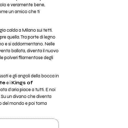
solo e veramente bene,
 come un amico che ti
ia calda a Milano sui tetti.
pre quella. Tra porte di legno
ano e si addormentano. Nelle
venta ballata, diventa il nuovo
le polveri filamentose degli
ati e gli angoli della bocca in
te
e i
Kings of
ta d'aria piace a tutti. E noi
. Su un divano che diventa
iro del mondo e poi torna