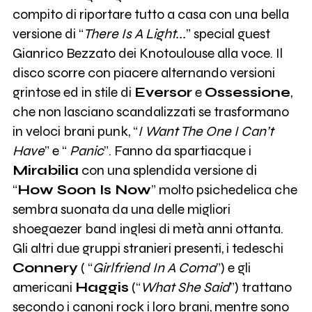
compito di riportare tutto a casa con una bella
versione di “
There Is A Light...
” special guest
Gianrico Bezzato dei Knotoulouse alla voce. Il
disco scorre con piacere alternando versioni
grintose ed in stile di
Eversor
e
Ossessione
,
che non lasciano scandalizzati se trasformano
in veloci brani punk, “
I Want The One I Can’t
Have
” e “
Panic
”. Fanno da spartiacque i
Mirabilia
con una splendida versione di
“
How Soon Is Now
” molto psichedelica che
sembra suonata da una delle migliori
shoegaezer band inglesi di metà anni ottanta.
Gli altri due gruppi stranieri presenti, i tedeschi
Connery
( “
Girlfriend In A Coma
”) e gli
americani
Haggis
(“
What She Said
”) trattano
secondo i canoni rock i loro brani, mentre sono