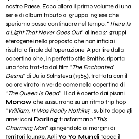
nostro Paese. Ecco allora il primo volume di una
0
E102
serie di album tributo al gruppo inglese che
speriamo possa continuare nel tempo. “
There Is
0
a Light That Never Goes Out
” allinea 21 gruppi
Etichetta
Materiali Sonori
eterogenei nella proposta che non inficia il
risultato finale dell’operazione. A partire dalla
copertina che , in perfetto stile Smiths, riporta
una foto trat-ta dal film “
The Enchanted
Desna
” di Julia Solnsteva (1965), trattata con il
colore virato in verde come nella copertina di
“
The Queen Is Dead
”. Il cd è aperto dai pisani
Monow
che sussurrano su un ritmo trip hop
“
William, It Was Really Nothing
”, subito dopo gli
americani
Darling
trasformano “
This
Charming Man
” spingendola ai margini di
territori lounge. Agli
Yo Yo Mundi
tocca il