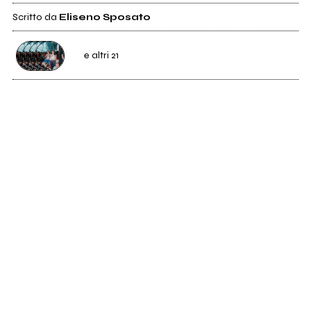
Scritto da
Eliseno Sposato
e altri 21
0
Bokassa
0
Mirabilia
1
Monow
0
More
205
Northpole