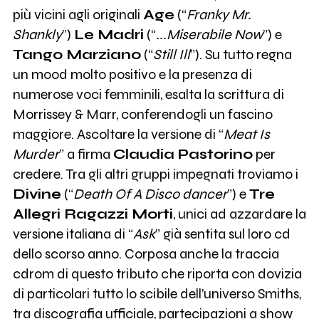
più vicini agli originali
Age
(“
Franky Mr.
Shankly
”)
Le Madri
(“
...Miserabile Now
”) e
Tango Marziano
(“
Still Ill
”). Su tutto regna
un mood molto positivo e la presenza di
numerose voci femminili, esalta la scrittura di
Morrissey & Marr, conferendogli un fascino
maggiore. Ascoltare la versione di “
Meat Is
Murder
” a firma
Claudia Pastorino
per
credere. Tra gli altri gruppi impegnati troviamo i
Divine
(“
Death Of A Disco dancer
”) e
Tre
Allegri Ragazzi Morti
, unici ad azzardare la
versione italiana di “
Ask
” già sentita sul loro cd
dello scorso anno. Corposa anche la traccia
cdrom di questo tributo che riporta con dovizia
di particolari tutto lo scibile dell’universo Smiths,
tra discografia ufficiale, partecipazioni a show