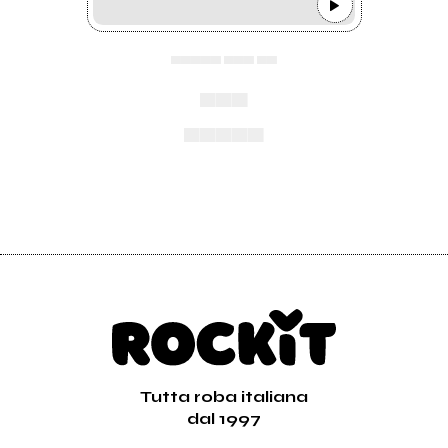
▄▄▄▄▄ ▄▄▄ ▄▄
▄▄▄
▄▄▄▄▄
Tutta roba italiana
dal 1997