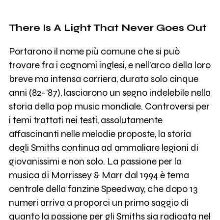
1
Ossessione
There Is A Light That Never Goes Out
0
Claudia Pastorino
Portarono il nome più comune che si può
trovare fra i cognomi inglesi, e nell’arco della loro
0
Tangomarziano
breve ma intensa carriera, durata solo cinque
anni (82-‘87), lasciarono un segno indelebile nella
storia della pop music mondiale. Controversi per
1K
Tre Allegri Ragazzi Morti
i temi trattati nei testi, assolutamente
affascinanti nelle melodie proposte, la storia
13
Yo Yo Mundi
degli Smiths continua ad ammaliare legioni di
giovanissimi e non solo. La passione per la
1
Eversor
musica di Morrissey & Marr dal 1994 è tema
centrale della fanzine Speedway, che dopo 13
numeri arriva a proporci un primo saggio di
0
Age
quanto la passione per gli Smiths sia radicata nel