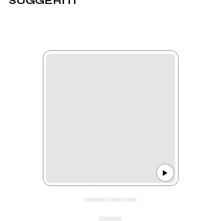
SUGGERITI
▄▄▄▄▄ ▄▄▄ ▄▄
▄▄▄