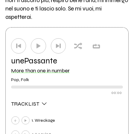
non ti ascolto più, respiro bene l'aria, mi immergo
nel suono e ti lascio solo. Se mi vuoi, mi
aspetterai.
unePassante
More than one in number
Pop, Folk
00:00
TRACKLIST
1. Wreckage