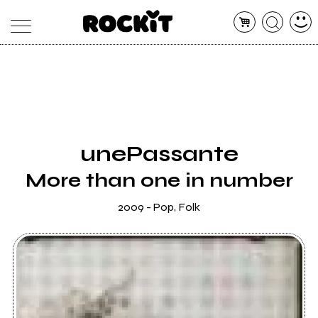
MAGAZINE
DATABASE
ARTICOLI
CONCERTI
ARTISTI
SHOP
unePassante
RADIO
More than one in number
2009 - Pop, Folk