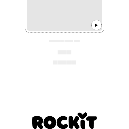
▄▄▄▄▄ ▄▄▄ ▄▄
▄▄▄
▄▄▄▄▄