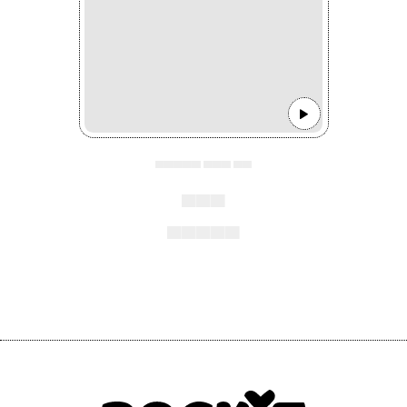
▄▄▄▄▄ ▄▄▄ ▄▄
▄▄▄
▄▄▄▄▄