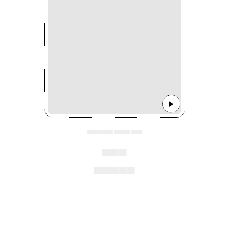
▄▄▄▄▄ ▄▄▄ ▄▄
▄▄▄
▄▄▄▄▄