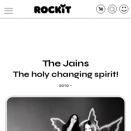
MAGAZINE
DATABASE
ARTICOLI
CONCERTI
ARTISTI
SHOP
The Jains
RADIO
The holy changing spirit!
2010 -