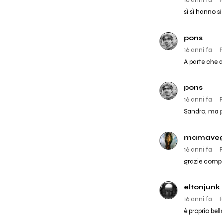
16 anni fa
sì sì hanno s
pons
16 anni fa
A parte che
pons
16 anni fa
Sandro, ma p
mamave
16 anni fa
grazie compar
eltonjunk
16 anni fa
è proprio bell