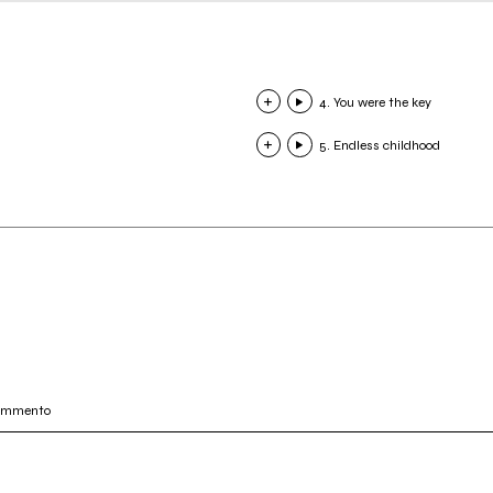
4. You were the key
5. Endless childhood
commento