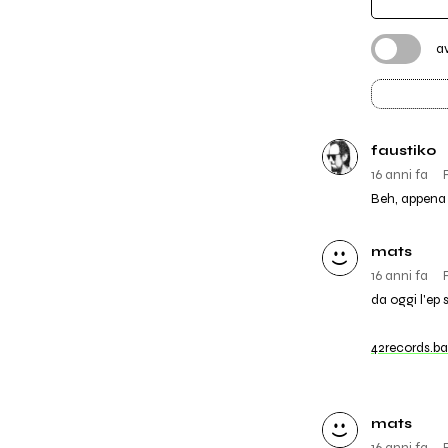
a
faustiko
16 anni fa
Beh, appena s
mats
16 anni fa
da oggi l'ep s
42records.
mats