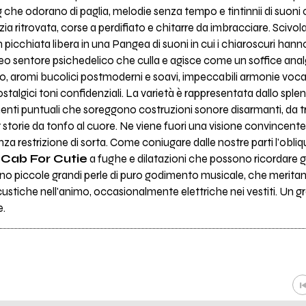
g che odorano di paglia, melodie senza tempo e tintinnii di suo
nzia ritrovata, corse a perdifiato e chitarre da imbracciare. Scivo
 picchiata libera in una Pangea di suoni in cui i chiaroscuri han
reo sentore psichedelico che culla e agisce come un soffice analg
do, aromi bucolici postmoderni e soavi, impeccabili armonie vocal
talgici toni confidenziali. La varietà è rappresentata dallo splen
amenti puntuali che soreggono costruzioni sonore disarmanti, da 
 storie da tonfo al cuore. Ne viene fuori una visione convincente
a restrizione di sorta. Come coniugare dalle nostre parti l'obliqu
Cab For Cutie
a fughe e dilatazioni che possono ricordare g
alano piccole grandi perle di puro godimento musicale, che merita
custiche nell'animo, occasionalmente elettriche nei vestiti. Un gr
e.