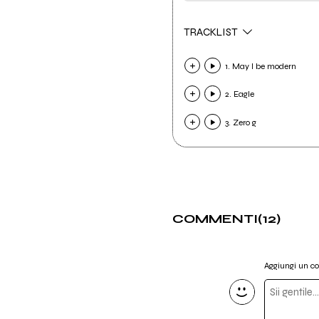
TRACKLIST
1. May I be modern
2. Eagle
3. Zero g
COMMENTI
(12)
Aggiungi un 