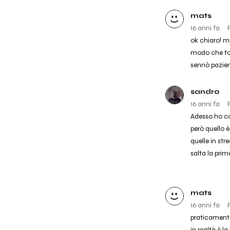
mats
16 anni fa
ok chiaro! ma
modo che to
sennò pazie
sandro
16 anni fa
Adesso ho ca
però quello è
quelle in str
salta la prim
mats
16 anni fa
praticamente:
in realtà è l