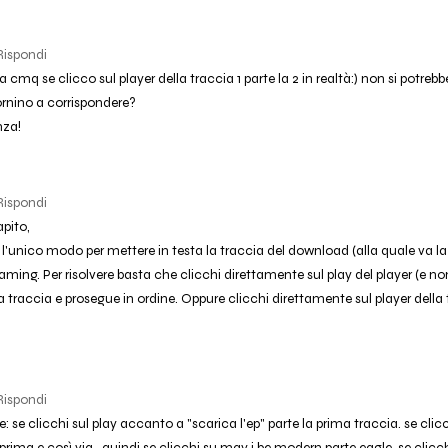
Rispondi
 cmq se clicco sul player della traccia 1 parte la 2 in realtà:) non si potrebb
rnino a corrispondere?
nza!
Rispondi
pito,
 l'unico modo per mettere in testa la traccia del download (alla quale va la
eaming. Per risolvere basta che clicchi direttamente sul play del player (e non 
a traccia e prosegue in ordine. Oppure clicchi direttamente sul player della 
Rispondi
 se clicchi sul play accanto a "scarica l'ep" parte la prima traccia. se cli
a prima e così via.. quindi se clicchi su may i be modern parte eagle, se clicc