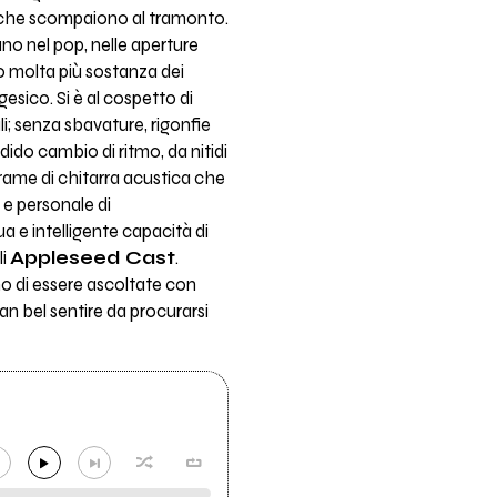
ni che scompaiono al tramonto.
lano nel pop, nelle aperture
no molta più sostanza dei
esico. Si è al cospetto di
i; senza sbavature, rigonfie
dido cambio di ritmo, da nitidi
trame di chitarra acustica che
 e personale di
a e intelligente capacità di
li
Appleseed Cast
.
no di essere ascoltate con
an bel sentire da procurarsi