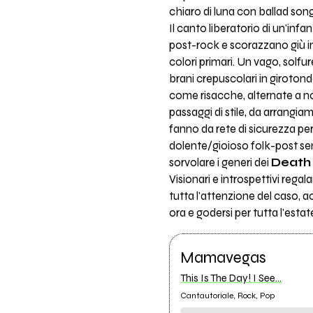
chiaro di luna con ballad son
Il canto liberatorio di un'infa
post-rock e scorazzano giù in
colori primari. Un vago, solfu
brani crepuscolari in giroton
come risacche, alternate a nos
passaggi di stile, da arrangi
fanno da rete di sicurezza per
dolente/gioioso folk-post senz
sorvolare i generi dei
Death 
Visionari e introspettivi reg
tutta l'attenzione del caso, a
ora e godersi per tutta l'estat
Mamavegas
This Is The Day! I See...
Cantautoriale, Rock, Pop