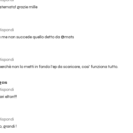
Rispondi
istemato! grazie mille
Rispondi
 a me non succede quello detto da @mats
Rispondi
erchè non lo metti in fondo l'ep da scaricare, cosi' funziona tutto.
gas
Rispondi
i elton!!!
Rispondi
o, grandi !