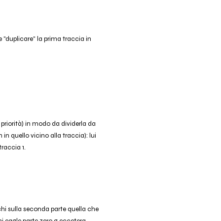
e "duplicare" la prima traccia in
 priorità) in modo da dividerla da
in quello vicino alla traccia): lui
traccia 1.
cchi sulla seconda parte quella che
hi eagle parte zero g eccetera..