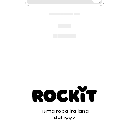
▄▄▄▄▄ ▄▄▄ ▄▄
▄▄▄
▄▄▄▄▄
Tutta roba italiana
dal 1997