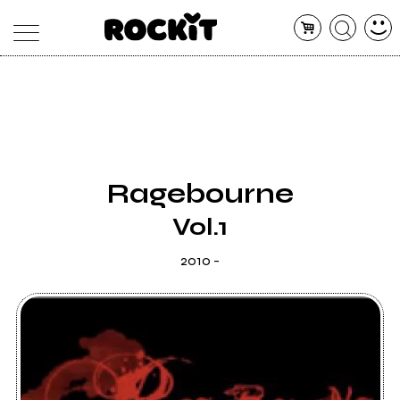
MAGAZINE
DATABASE
ARTICOLI
CONCERTI
ARTISTI
SHOP
Ragebourne
RADIO
Vol.1
2010 -