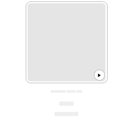
▄▄▄▄▄ ▄▄▄ ▄▄
▄▄▄
▄▄▄▄▄