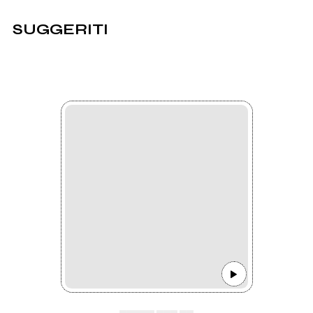
SUGGERITI
▄▄▄▄▄ ▄▄▄ ▄▄