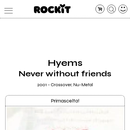
MAGAZINE
DATABASE
ARTICOLI
CONCERTI
ARTISTI
SHOP
Hyems
RADIO
Never without friends
2001 - Crossover, Nu-Metal
Primascelta!