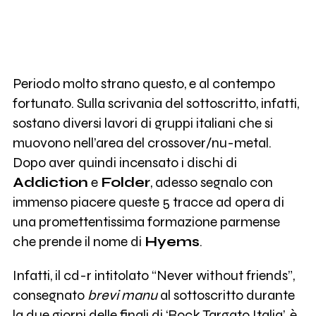
Periodo molto strano questo, e al contempo
fortunato. Sulla scrivania del sottoscritto, infatti,
sostano diversi lavori di gruppi italiani che si
muovono nell’area del crossover/nu-metal.
Dopo aver quindi incensato i dischi di
Addiction
e
Folder
, adesso segnalo con
immenso piacere queste 5 tracce ad opera di
una promettentissima formazione parmense
che prende il nome di
Hyems
.
Infatti, il cd-r intitolato “Never without friends”,
consegnato
brevi manu
al sottoscritto durante
la due giorni delle finali di ‘Rock Targato Italia’, è