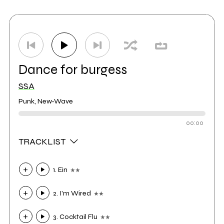
Dance for burgess
SSA
Punk, New-Wave
00:00
TRACKLIST
1. Ein
2. I'm Wired
3. Cocktail Flu