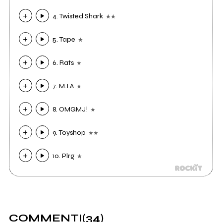
4. Twisted Shark
5. Tape
6. Rats
7. M.I.A
8. OMGMJ!
9. Toyshop
10. Plrg
COMMENTI
(34)