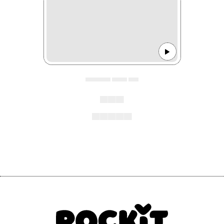
▄▄▄▄▄ ▄▄▄ ▄▄
▄▄▄
▄▄▄▄▄