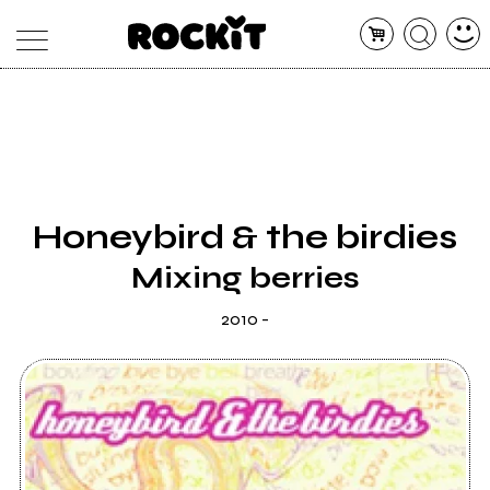
MAGAZINE
DATABASE
ARTICOLI
CONCERTI
ARTISTI
SHOP
Honeybird & the birdies
RADIO
Mixing berries
2010 -