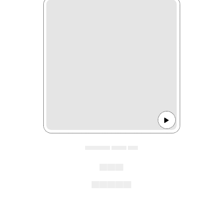
▄▄▄▄▄ ▄▄▄ ▄▄
▄▄▄
▄▄▄▄▄