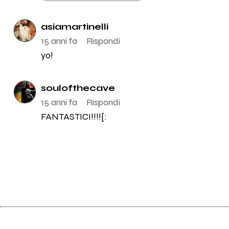
asiamartinelli
15 anni fa
Rispondi
yo!
soulofthecave
15 anni fa
Rispondi
FANTASTICI!!!![: