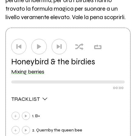
perdite di identità, per ora i
birdies
hanno
trovato la formula magica per suonare a un
livello veramente elevato. Vale la pena scoprirli.
Honeybird & the birdies
Mixing berries
00:00
TRACKLIST
1. B+
2. Quemby the queen bee