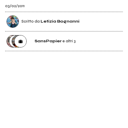
03/02/2011
Scritto da
Letizia Bognanni
SansPapier
e altri 3
5
SansPapier
0
Etichetta
Imago Sound
0
Studio di registrazione
Ludnica Recordings
0
Ufficio stampa
promorama