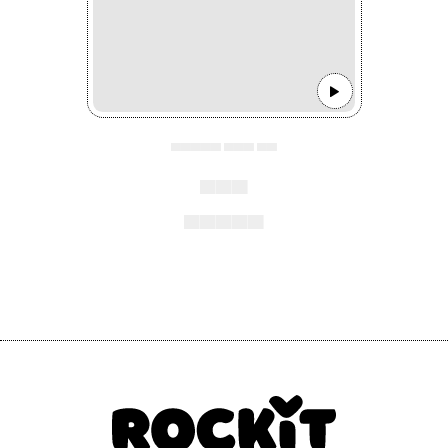
▄▄▄▄▄ ▄▄▄ ▄▄
▄▄▄
▄▄▄▄▄