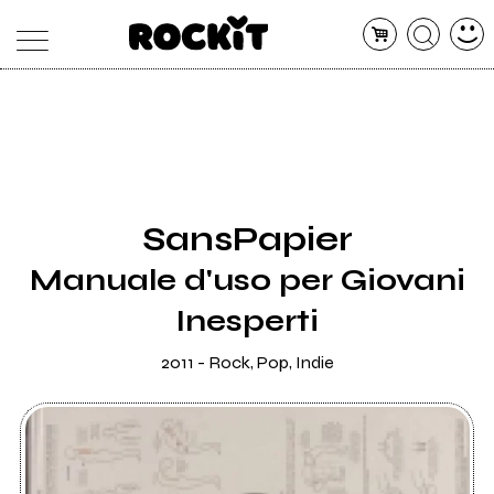
MAGAZINE
DATABASE
ARTICOLI
CONCERTI
ARTISTI
SHOP
SansPapier
RADIO
Manuale d'uso per Giovani
Inesperti
2011 - Rock, Pop, Indie