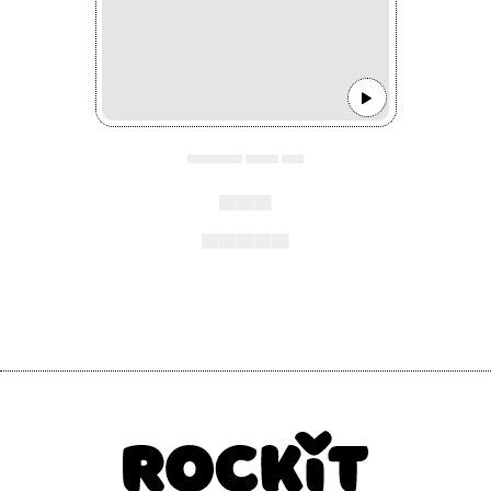
▄▄▄▄▄ ▄▄▄ ▄▄
▄▄▄
▄▄▄▄▄