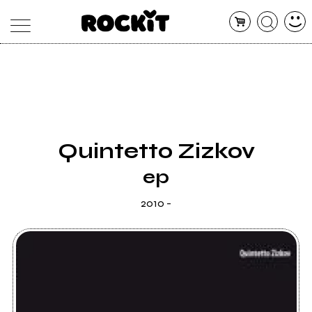
MAGAZINE
DATABASE
ARTICOLI
CONCERTI
ARTISTI
SHOP
Quintetto Zizkov
RADIO
ep
2010 -