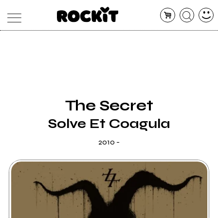
MAGAZINE
DATABASE
ARTICOLI
CONCERTI
ARTISTI
SHOP
The Secret
RADIO
Solve Et Coagula
2010 -