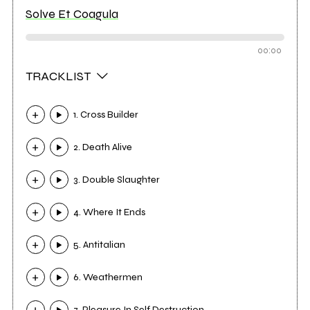
Solve Et Coagula
00:00
TRACKLIST
1. Cross Builder
2. Death Alive
3. Double Slaughter
4. Where It Ends
5. Antitalian
6. Weathermen
7. Pleasure In Self Destruction