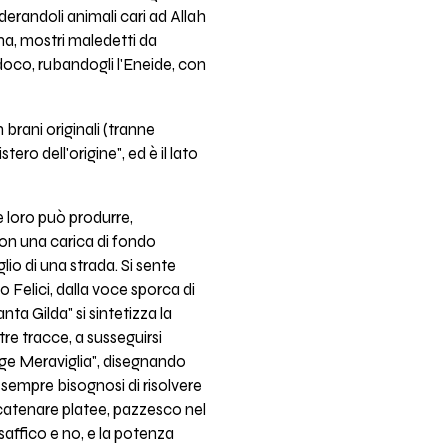
derandoli animali cari ad Allah
na, mostri maledetti da
adoco, rubandogli l'Eneide, con
brani originali (tranne
ro dell'origine", ed è il lato
e loro può produrre,
on una carica di fondo
glio di una strada. Si sente
lo Felici, dalla voce sporca di
ta Gilda" si sintetizza la
re tracce, a susseguirsi
onge Meraviglia", disegnando
 sempre bisognosi di risolvere
 scatenare platee, pazzesco nel
saffico e no, e la potenza