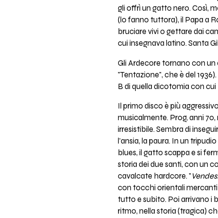
gli offrì un gatto nero. Così,
(lo fanno tuttora), il Papa a
bruciare vivi o gettare dai ca
cui insegnava latino. Santa Gild
Gli Ardecore tornano con un d
"Tentazione", che è del 1936).
B di quella dicotomia con cui
Il primo disco è più aggressi
musicalmente. Prog, anni 70, r
irresistibile. Sembra di insegui
l'ansia, la paura. In un tripudi
blues, il gatto scappa e si fe
storia dei due santi, con un c
cavalcate hardcore. "
Vendesi 
con tocchi orientali mercanti
tutto e subito. Poi arrivano i
ritmo, nella storia (tragica) 