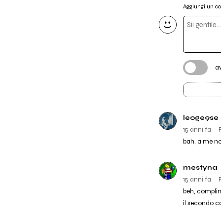
Aggiungi un 
a
leoge9se
15 anni fa
bah, a me no
mestyna
15 anni fa
beh, complim
il secondo cd.