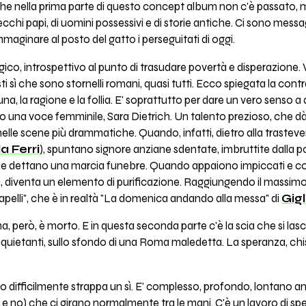
 che nella prima parte di questo concept album non c'è passato, 
cchi papi, di uomini possessivi e di storie antiche. Ci sono messagg
immaginare al posto del gatto i perseguitati di oggi.
ragico, introspettivo al punto di trasudare povertà e disperazione
 sì che sono stornelli romani, quasi tutti. Ecco spiegata la cont
a luna, la ragione e la follia. E' soprattutto per dare un vero sens
po una voce femminile, Sara Dietrich. Un talento prezioso, che dà lu
elle scene più drammatiche. Quando, infatti, dietro alla trastev
a Ferri
), spuntano signore anziane sdentate, imbruttite dalla 
che dettano una marcia funebre. Quando appaiono impiccati e colte
, diventa un elemento di purificazione. Raggiungendo il massimo c
 capelli", che è in realtà "La domenica andando alla messa" di
Gigl
, però, è morto. E in questa seconda parte c'è la scia che si lasci
quietanti, sullo sfondo di una Roma maledetta. La speranza, chi
o difficilmente strappa un sì. E' complesso, profondo, lontano an
i e no) che ci girano normalmente tra le mani. C'è un lavoro di sp