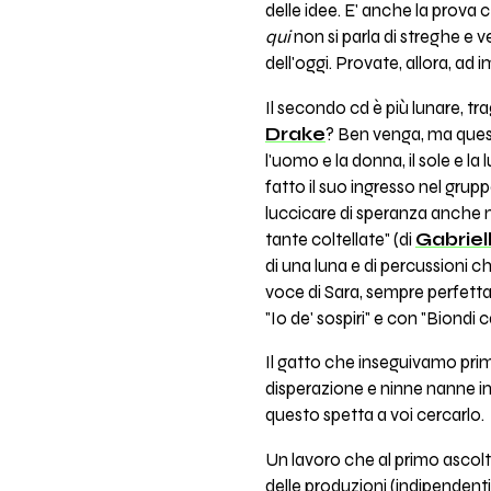
delle idee. E' anche la prova
qui
non si parla di streghe e ve
dell'oggi. Provate, allora, ad 
Il secondo cd è più lunare, t
Drake
? Ben venga, ma questi
l'uomo e la donna, il sole e l
fatto il suo ingresso nel grup
luccicare di speranza anche n
tante coltellate" (di
Gabriell
di una luna e di percussioni 
voce di Sara, sempre perfetta
"Io de' sospiri" e con "Biondi
Il gatto che inseguivamo prima
disperazione e ninne nanne in
questo spetta a voi cercarlo.
Un lavoro che al primo ascolt
delle produzioni (indipendent