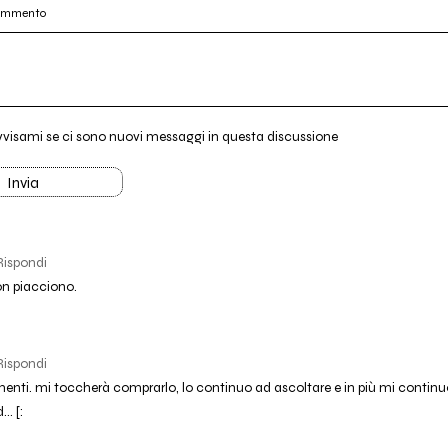
commento
vvisami se ci sono nuovi messaggi in questa discussione
Invia
Rispondi
n piacciono.
Rispondi
enti. mi toccherà comprarlo, lo continuo ad ascoltare e in più mi conti
.. [: