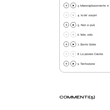
3. Meravigliosamente
4. Io de' sospiri
5. Non si può
6. Vola, vola
7. Santa Gilda
8. La povera Cecilia
9. Tentazione
COMMENTI
(5)