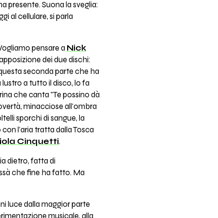
ma presente. Suona la sveglia:
i al cellulare, si parla
. Vogliamo pensare a
Nick
rapposizione dei due dischi:
o a questa seconda parte che ha
stro a tutto il disco, lo fa
erina che canta "Te possino dà
povertà, minacciose all'ombra
lli sporchi di sangue, la
on l'aria tratta dalla Tosca
iola Cinquetti
.
a dietro, fatta di
ssà che fine ha fatto. Ma
ni luce dalla maggior parte
erimentazione musicale, alla