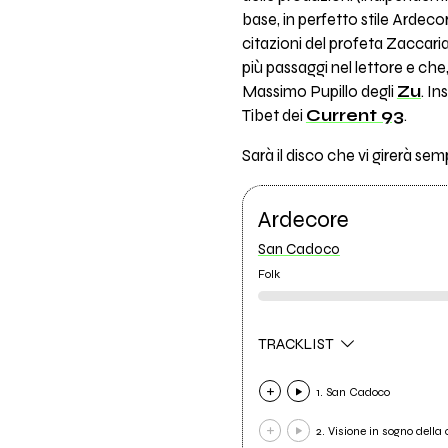
base, in perfetto stile Ardec
citazioni del profeta Zaccari
più passaggi nel lettore e ch
Massimo Pupillo degli
Zu
. In
Tibet dei
Current 93
.
Sarà il disco che vi girerà se
Ardecore
San Cadoco
Folk
TRACKLIST
1. San Cadoco
2. Visione in sogno della 