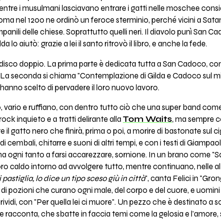
 mentre i musulmani lasciavano entrare i gatti nelle moschee consi
 Roma nel 1200 ne ordinò un feroce sterminio, perché vicini a Sata
mpanili delle chiese. Soprattutto quelli neri. Il diavolo punì San C
a lo aiutò: grazie a lei il santo ritrovò il libro, e anche la fede.
isco doppio. La prima parte è dedicata tutta a San Cadoco, con 
 La seconda si chiama "Contemplazione di Gilda e Cadoco sul miste
 hanno scelto di pervadere il loro nuovo lavoro.
vo, vario e ruffiano, con dentro tutto ciò che una super band com
ock inquieto e a tratti delirante alla
Tom Waits
, ma sempre c
re il gatto nero che finirà, prima o poi, a morire di bastonate sul ci
o di cembali, chitarre e suoni di altri tempi, e con i testi di Giampao
rma ogni tanto a farsi accarezzare, sornione. In un brano come "San
oro caldo intorno ad avvolgere tutto, mentre continuano, nelle alt
pastiglia, lo dice un tipo sceso giù in città
", canta Felici in "Gr
 di pozioni che curano ogni male, del corpo e del cuore, e uomini
 brividi, con "Per quella lei ci muore". Un pezzo che è destinato a
che racconta, che sbatte in faccia temi come la gelosia e l'amore, 