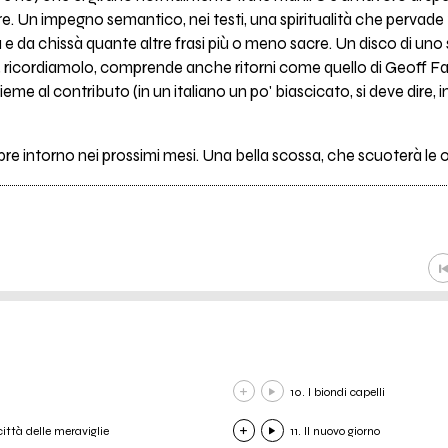
ore. Un impegno semantico, nei testi, una spiritualità che pervade
a e da chissà quante altre frasi più o meno sacre. Un disco di un
e, ricordiamolo, comprende anche ritorni come quello di Geoff Fa
sieme al contributo (in un italiano un po' biascicato, si deve dire, 
mpre intorno nei prossimi mesi. Una bella scossa, che scuoterà le 
10. I biondi capelli
città delle meraviglie
11. Il nuovo giorno