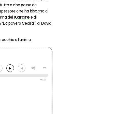
 tutto e che passa da
o spessore che ha bisogno di
rina dei
Karate
e di
in "La povera Cecilia") di David
orecchie e l'anima.
00:00