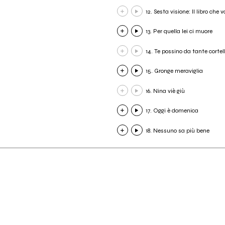
12. Sesta visione: Il libro che v
13. Per quella lei ci muore
14. Te possino da tante cortel
15. Gronge meraviglia
16. Nina viè giù
17. Oggi è domenica
18. Nessuno sa più bene