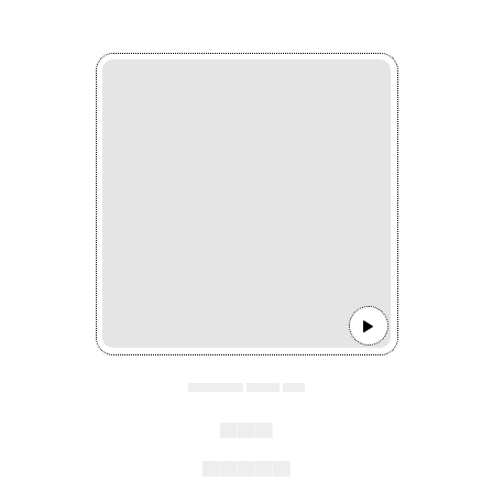
▄▄▄▄▄ ▄▄▄ ▄▄
▄▄▄
▄▄▄▄▄