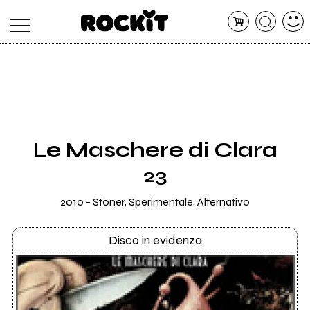
MAGAZINE
DATABASE
ARTICOLI
CONCERTI
ARTISTI
SHOP
Le Maschere di Clara
RADIO
23
2010 - Stoner, Sperimentale, Alternativo
Disco in evidenza